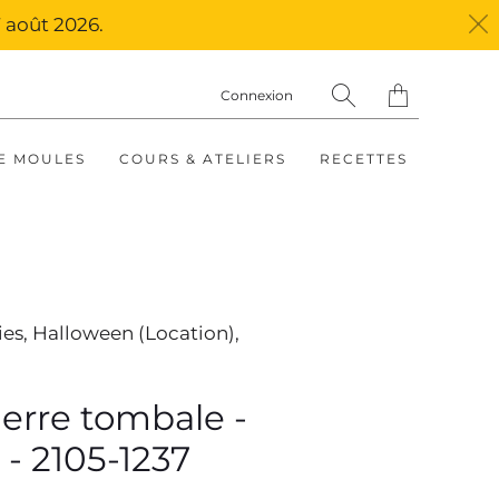
 août 2026.
Translation
Connexion
missing:
fr.layout.general.ti
E MOULES
COURS & ATELIERS
RECETTES
ies,
Halloween (Location),
erre tombale -
- 2105-1237