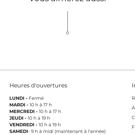
Heures d'ouvertures
I
LUNDI -
Fermé
R
MARDI -
10 h à 17 h
À
MERCREDI -
10 h à 17 h
C
JEUDI -
10 h à 19 h
VENDREDI -
10 h à 19 h
F
SAMEDI
- 9 h à midi (maintenant à l'année)