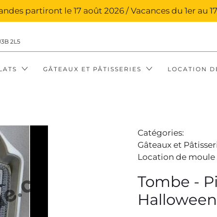
des partiront le 17 août 2026 / Vacances du 1er au 17
J3B 2L5
LATS
GÂTEAUX ET PÂTISSERIES
LOCATION D
Catégories:
Gâteaux et Pâtisser
Location de moule
Tombe - Pi
Halloween 