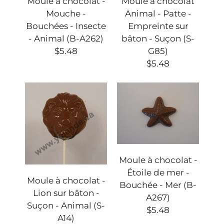
Moule à chocolat -
Moule à chocolat
Mouche -
Animal - Patte -
Bouchées - Insecte
Empreinte sur
- Animal (B-A262)
bâton - Suçon (S-
$5.48
G85)
$5.48
Moule à chocolat -
Étoile de mer -
Moule à chocolat -
Bouchée - Mer (B-
Lion sur bâton -
A267)
Suçon - Animal (S-
$5.48
A14)