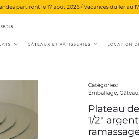
des partiront le 17 août 2026 / Vacances du 1er au 17
J3B 2L5
LATS
GÂTEAUX ET PÂTISSERIES
LOCATION D
Catégories:
Emballage,
Gâteaux
Plateau de
1/2" argen
ramassage