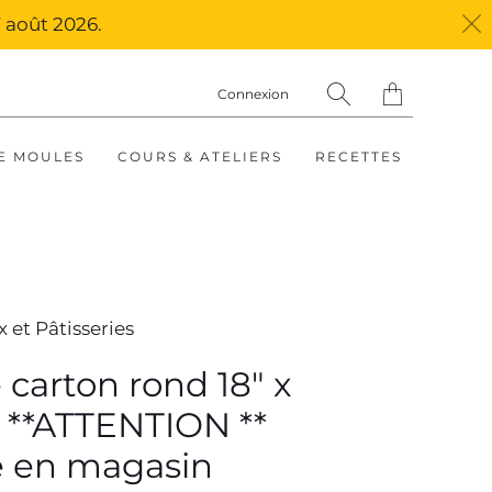
 août 2026.
Translation
Connexion
missing:
fr.layout.general.ti
E MOULES
COURS & ATELIERS
RECETTES
 et Pâtisseries
 carton rond 18" x
t **ATTENTION **
 en magasin