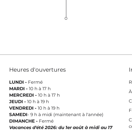
Heures d'ouvertures
I
LUNDI -
Fermé
R
MARDI -
10 h à 17 h
À
MERCREDI -
10 h à 17 h
C
JEUDI -
10 h à 19 h
VENDREDI -
10 h à 19 h
F
SAMEDI
- 9 h à midi (maintenant à l'année)
C
DIMANCHE -
Fermé
c
Vacances d'été 2026: du 1er août à midi au 17