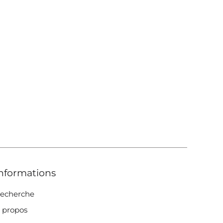
nformations
echerche
 propos