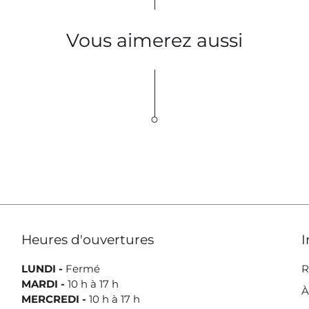
Vous aimerez aussi
Heures d'ouvertures
I
LUNDI -
Fermé
R
MARDI -
10 h à 17 h
À
MERCREDI -
10 h à 17 h