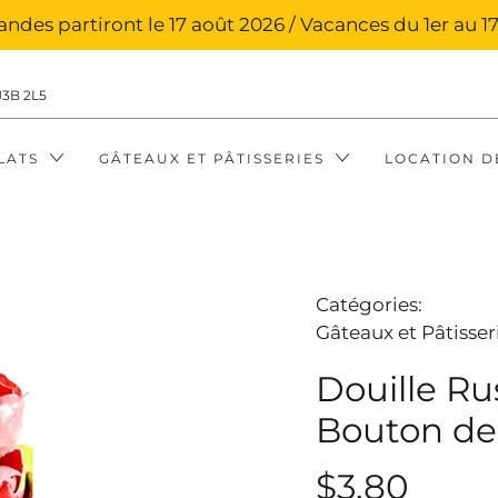
des partiront le 17 août 2026 / Vacances du 1er au 17
J3B 2L5
LATS
GÂTEAUX ET PÂTISSERIES
LOCATION D
Catégories:
Gâteaux et Pâtisser
Douille Ru
Bouton de
$3.80