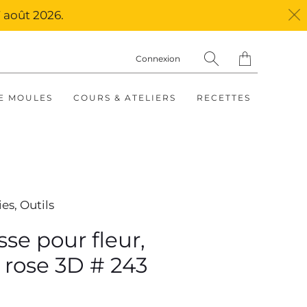
 août 2026.
Translation
Connexion
missing:
fr.layout.general.ti
E MOULES
COURS & ATELIERS
RECETTES
ies,
Outils
sse pour fleur,
 rose 3D # 243