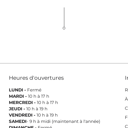
Heures d'ouvertures
I
LUNDI -
Fermé
R
MARDI -
10 h à 17 h
À
MERCREDI -
10 h à 17 h
C
JEUDI -
10 h à 19 h
VENDREDI -
10 h à 19 h
F
SAMEDI
- 9 h à midi (maintenant à l'année)
C
DIMANCHE -
Fermé