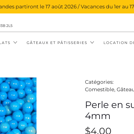
des partiront le 17 août 2026 / Vacances du 1er au 17
J3B 2L5
LATS
GÂTEAUX ET PÂTISSERIES
LOCATION D
Catégories:
Comestible,
Gâteau
Perle en s
4mm
$4.00