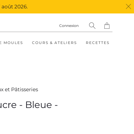
 août 2026.
Translation
Connexion
missing:
fr.layout.general.ti
E MOULES
COURS & ATELIERS
RECETTES
x et Pâtisseries
ucre - Bleue -