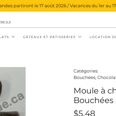
des partiront le 17 août 2026 / Vacances du 1er au 17
J3B 2L5
LATS
GÂTEAUX ET PÂTISSERIES
LOCATION D
Catégories:
Bouchées,
Chocola
Moule à ch
Bouchées a
$5.48