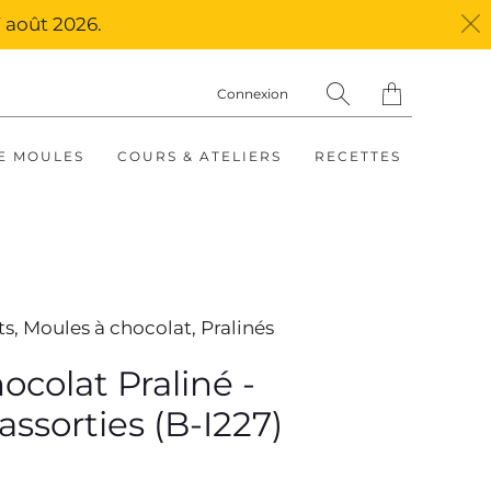
 août 2026.
Translation
Connexion
missing:
fr.layout.general.ti
E MOULES
COURS & ATELIERS
RECETTES
ts,
Moules à chocolat,
Pralinés
ocolat Praliné -
ssorties (B-I227)